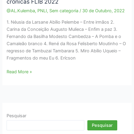
crónicas FLIB 2022
@AL.Kulemba
,
PNLI
,
Sem categoria
/
30 de Outubro, 2022
1. Néusia da Larsane Abílio Pelembe – Entre irmãos 2.
Carina da Conceição Augusto Mulieca – Enfim a paz 3.
Fernando da Basilha Modesto Cambedza – A Pomba e o
Camaleão branco 4. René da Rosa Felisberto Moutinho – O
regresso de Tambuzai Tambarara 5. Miro Abílio Uqueio –
Fragmentos do meu Eu 6. Erícson
Lista
Read More »
dos
Vencedores
do
Concurso
de
crónicas
Pesquisar
FLIB
Pesquisar
2022