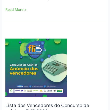
Sete
Read More »
sonhos
para
a
Literatura
Moçambicana
em
2023
Lista dos Vencedores do Concurso de