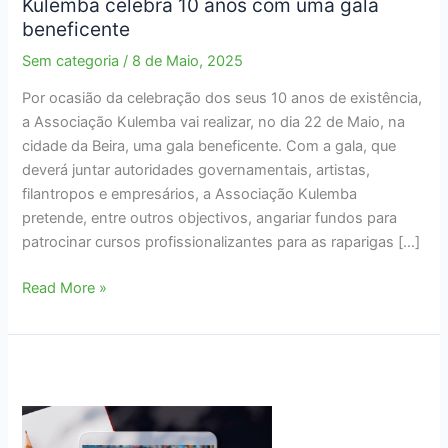
Kulemba celebra 10 anos com uma gala
beneficente
Sem categoria
/
8 de Maio, 2025
Por ocasião da celebração dos seus 10 anos de existência,
a Associação Kulemba vai realizar, no dia 22 de Maio, na
cidade da Beira, uma gala beneficente. Com a gala, que
deverá juntar autoridades governamentais, artistas,
filantropos e empresários, a Associação Kulemba
pretende, entre outros objectivos, angariar fundos para
patrocinar cursos profissionalizantes para as raparigas […]
Kulemba
Read More »
celebra
10
anos
com
uma
gala