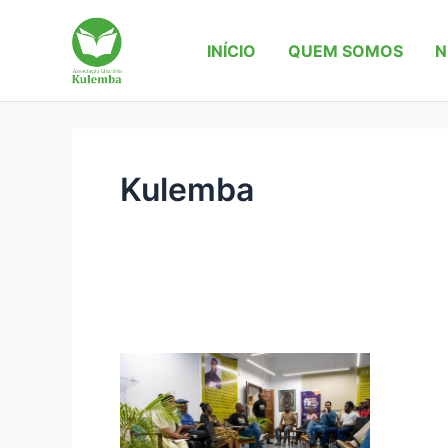
Skip
to
INÍCIO
QUEM SOMOS
N
content
Kulemba