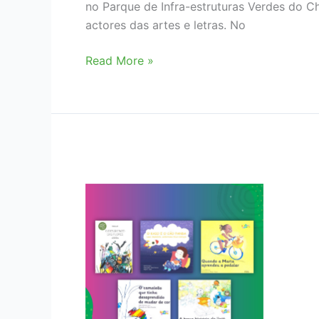
no Parque de Infra-estruturas Verdes do Chi
actores das artes e letras. No
Sétima
Read More »
edição
do
FLIK
arranca
na
próxima
semana