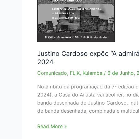
Justino Cardoso expõe “A admiráv
2024
Comunicado
,
FLIK
,
Kulemba
/
6 de Junho, 
No âmbito da programação da 7ª edição do 
2024), a Casa do Artista vai acolher, no d
banda desenhada de Justino Cardoso. Intitu
de banda desenhada, combinada e multicult
Justino
Read More »
Cardoso