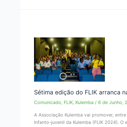
expõe
“A
admirável
história
secular
de
Sofala”
no
FLIK
2024
Sétima edição do FLIK arranca 
Comunicado
,
FLIK
,
Kulemba
/
6 de Junho, 
A Associação Kulemba vai promover, entre 
Infanto-juvenil da Kulemba (FLIK 2024). O e