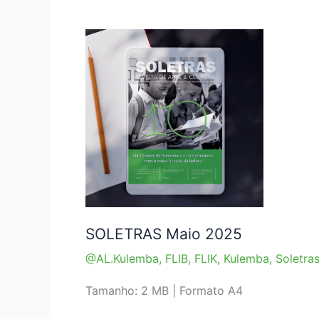
edição
da
Feira
do
Livro
da
Beira
SOLETRAS Maio 2025
@AL.Kulemba
,
FLIB
,
FLIK
,
Kulemba
,
Soletra
Tamanho: 2 MB | Formato A4