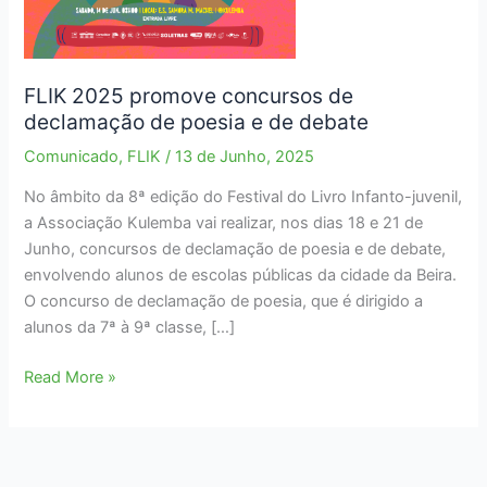
FLIK 2025 promove concursos de
declamação de poesia e de debate
Comunicado
,
FLIK
/
13 de Junho, 2025
No âmbito da 8ª edição do Festival do Livro Infanto-juvenil,
a Associação Kulemba vai realizar, nos dias 18 e 21 de
Junho, concursos de declamação de poesia e de debate,
envolvendo alunos de escolas públicas da cidade da Beira.
O concurso de declamação de poesia, que é dirigido a
alunos da 7ª à 9ª classe, […]
FLIK
Read More »
2025
promove
concursos
de