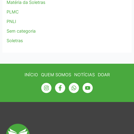
Matéria da Soletras
PLMC
PNLI
Sem categoria
Soletras
INÍCIO
QUEM SOMOS
NOTÍCIAS
DOAR