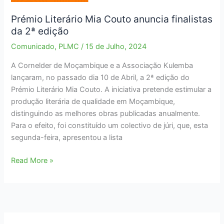
Prémio Literário Mia Couto anuncia finalistas
da 2ª edição
Comunicado
,
PLMC
/
15 de Julho, 2024
A Cornelder de Moçambique e a Associação Kulemba
lançaram, no passado dia 10 de Abril, a 2ª edição do
Prémio Literário Mia Couto. A iniciativa pretende estimular a
produção literária de qualidade em Moçambique,
distinguindo as melhores obras publicadas anualmente.
Para o efeito, foi constituído um colectivo de júri, que, esta
segunda-feira, apresentou a lista
Prémio
Read More »
Literário
Mia
Couto
anuncia
finalistas