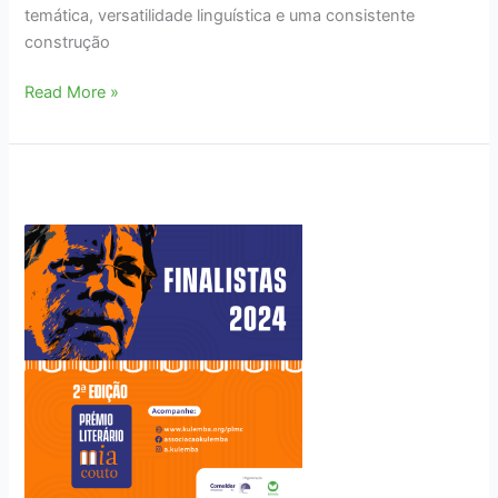
temática, versatilidade linguística e uma consistente
construção
Adelino
Read More »
Albano
Luís
vence
2ª
edição
do
Prémio
Literário
Mia
Couto