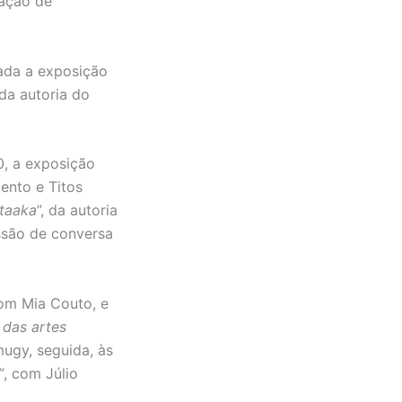
mação de
rada a exposição
 da autoria do
0, a exposição
ento e Titos
ataaka
”, da autoria
ssão de conversa
com Mia Couto, e
 das artes
mugy, seguida, às
”
, com Júlio