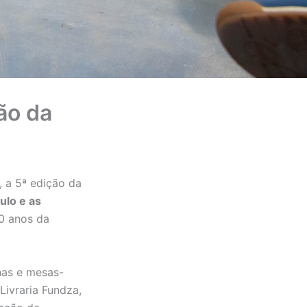
ão da
, a 5ª edição da
ulo e as
0 anos da
nas e mesas-
ivraria Fundza,