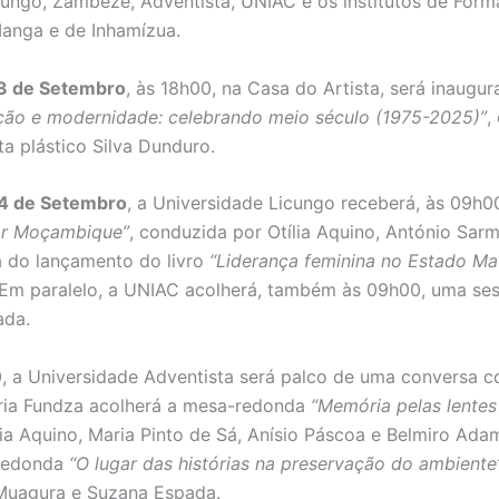
cungo, Zambeze, Adventista, UNIAC e os institutos de For
anga e de Inhamízua.
3 de Setembro
, às 18h00, na Casa do Artista, será inaugu
ção e modernidade: celebrando meio século (1975-2025)”
,
ta plástico Silva Dunduro.
4 de Setembro
, a Universidade Licungo receberá, às 09h0
ar Moçambique”
, conduzida por Otília Aquino, António Sarm
 do lançamento do livro
“Liderança feminina no Estado M
 Em paralelo, a UNIAC acolherá, também às 09h00, uma se
ada.
0, a Universidade Adventista será palco de uma conversa 
aria Fundza acolherá a mesa-redonda
“Memória pelas lentes
lia Aquino, Maria Pinto de Sá, Anísio Páscoa e Belmiro Ada
-redonda
“O lugar das histórias na preservação do ambiente
Muagura e Suzana Espada.