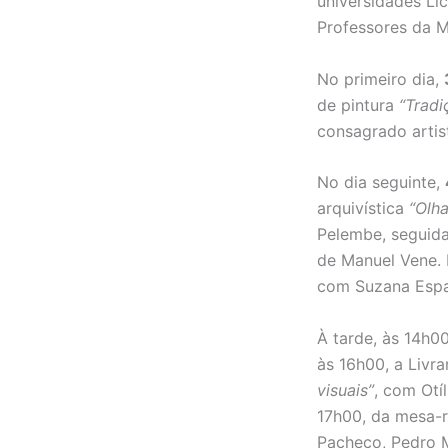
universidades Li
Professores da M
No primeiro dia,
de pintura
“Tradi
consagrado artis
No dia seguinte,
arquivística
“Olh
Pelembe, seguida
de Manuel Vene.
com Suzana Esp
À tarde, às 14h0
às 16h00, a Livr
visuais”
, com Otí
17h00, da mesa
Pacheco, Pedro 