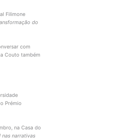
al Filimone
transformação do
conversar com
Mia Couto também
ersidade
do Prémio
embro, na Casa do
l nas narrativas