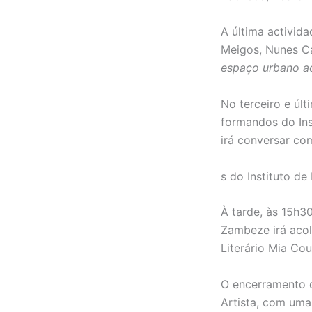
A última activida
Meigos, Nunes C
espaço urbano ao
No terceiro e últ
formandos do In
irá conversar co
s do Instituto d
À tarde, às 15h3
Zambeze irá acol
Literário Mia Cou
O encerramento d
Artista, com uma