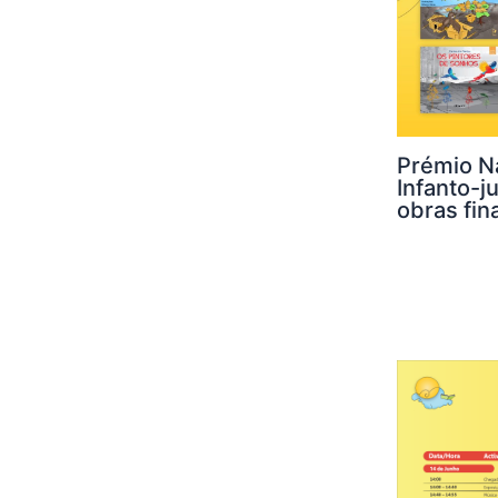
Prémio Na
Infanto-j
obras fina