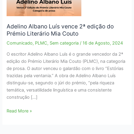
Adelino Albano Luís vence 2ª edição do
Prémio Literário Mia Couto
Comunicado
,
PLMC
,
Sem categoria
/
16 de Agosto, 2024
O escritor Adelino Albano Luís é o grande vencedor da 2ª
edição do Prémio Literário Mia Couto (PLMC), na categoria
de prosa. O autor venceu o galardão com o livro “Estórias
trazidas pela ventania.” A obra de Adelino Albano Luís
distinguiu-se, segundo o júri do prémio, “pela riqueza
temática, versatilidade linguística e uma consistente
construção […]
Adelino
Read More »
Albano
Luís
vence