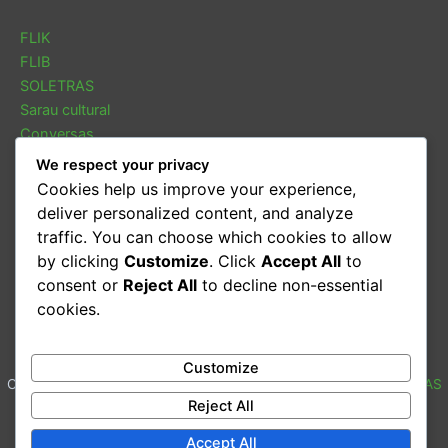
FLIK
FLIB
SOLETRAS
Sarau cultural
Conversas
Oficina de leitura
We respect your privacy
Cookies help us improve your experience,
CONTACTOS
deliver personalized content, and analyze
traffic. You can choose which cookies to allow
by clicking
Customize
. Click
Accept All
to
Email:
geral@kulemba.org
consent or
Reject All
to decline non-essential
Celular:
(+258) 83 31 39 117
cookies.
Beira, Chaimite - Moçambique
Customize
Copyright © 2026
Associação Kulemba
| design by
MOUZINHO AS
Reject All
Accept All