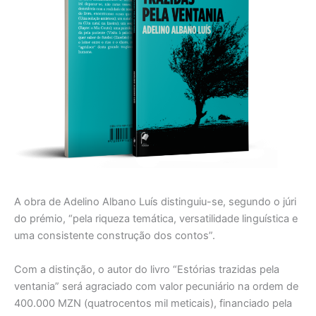
A obra de Adelino Albano Luís distinguiu-se, segundo o júri
do prémio, “pela riqueza temática, versatilidade linguística e
uma consistente construção dos contos”.
Com a distinção, o autor do livro “Estórias trazidas pela
ventania” será agraciado com valor pecuniário na ordem de
400.000 MZN (quatrocentos mil meticais), financiado pela