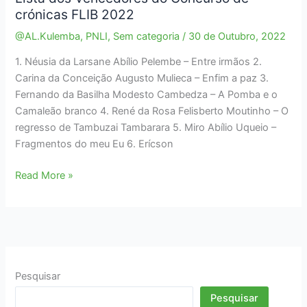
crónicas FLIB 2022
@AL.Kulemba
,
PNLI
,
Sem categoria
/
30 de Outubro, 2022
1. Néusia da Larsane Abílio Pelembe – Entre irmãos 2.
Carina da Conceição Augusto Mulieca – Enfim a paz 3.
Fernando da Basilha Modesto Cambedza – A Pomba e o
Camaleão branco 4. René da Rosa Felisberto Moutinho – O
regresso de Tambuzai Tambarara 5. Miro Abílio Uqueio –
Fragmentos do meu Eu 6. Erícson
Lista
Read More »
dos
Vencedores
do
Concurso
de
crónicas
Pesquisar
FLIB
Pesquisar
2022