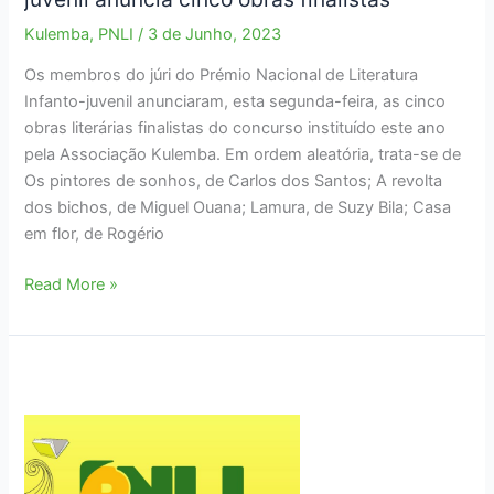
Kulemba
,
PNLI
/
3 de Junho, 2023
Os membros do júri do Prémio Nacional de Literatura
Infanto-juvenil anunciaram, esta segunda-feira, as cinco
obras literárias finalistas do concurso instituído este ano
pela Associação Kulemba. Em ordem aleatória, trata-se de
Os pintores de sonhos, de Carlos dos Santos; A revolta
dos bichos, de Miguel Ouana; Lamura, de Suzy Bila; Casa
em flor, de Rogério
Prémio
Read More »
Nacional
de
Literatura
Infanto-
juvenil
anuncia
cinco