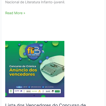
Nacional de Literatura Infanto-juvenil.
Kulemba
Read More »
lança
Prémio
Nacional
de
Literatura
Infanto-
juvenil
Lista dos Vencedores do Concurso de