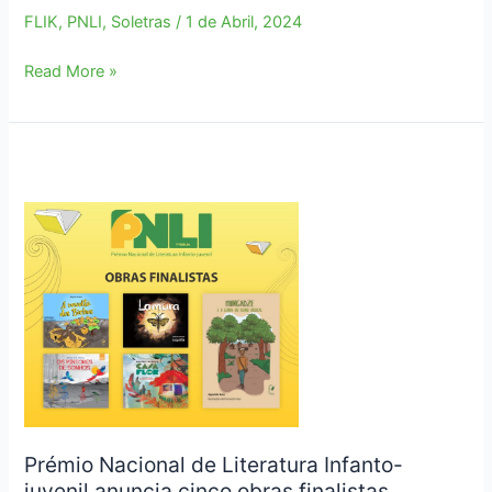
FLIK
,
PNLI
,
Soletras
/
1 de Abril, 2024
SOLETRAS
Read More »
Março
2024
Prémio Nacional de Literatura Infanto-
juvenil anuncia cinco obras finalistas