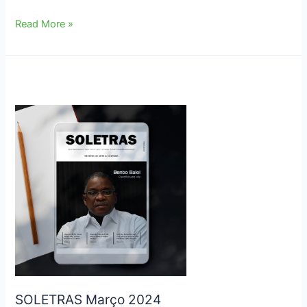
Prémio
Read More »
Nacional
de
Literatura
Infanto-
juvenil
anuncia
cinco
obras
finalistas
SOLETRAS Março 2024