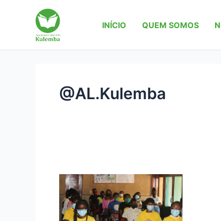
Skip
to
INÍCIO
QUEM SOMOS
N
content
@AL.Kulemba