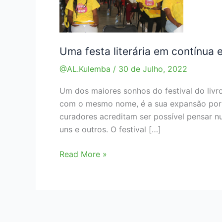
Uma festa literária em contínua
@AL.Kulemba
/
30 de Julho, 2022
Um dos maiores sonhos do festival do livro
com o mesmo nome, é a sua expansão por to
curadores acreditam ser possível pensar nu
uns e outros. O festival […]
Uma
Read More »
festa
literária
em
contínua
expansão