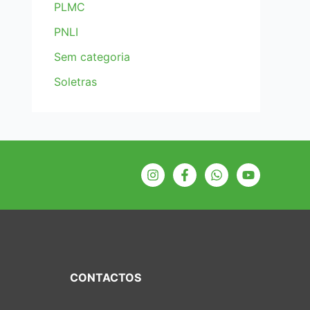
PLMC
PNLI
Sem categoria
Soletras
CONTACTOS