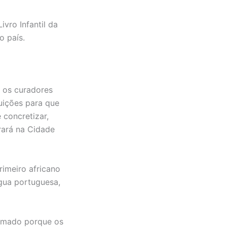
ivro Infantil da
o país.
 os curadores
uições para que
 concretizar,
rará na Cidade
rimeiro africano
ngua portuguesa,
hamado porque os