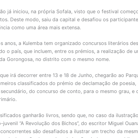
o já iniciou, na própria Sofala, visto que o festival começ
itos. Deste modo, saiu da capital e desafiou os participant
íncia como uma área mais extensa.
os anos, a Kulemba tem organizado concursos literários de
o o país, que incluem, entre os prémios, a realização de u
 da Gorongosa, no distrito com o mesmo nome.
 que irá decorrer entre 13 e 18 de Junho, chegarão ao Parq
meiros classificados do prémio de declamação de poesia,
 secundário, do concurso de conto, para o mesmo grau, e d
rimário.
sificados ganharão livros, sendo que, no caso da ilustraçã
to-juvenil “A Revolução dos Bichos”, do escritor Miguel Ouan
 concorrentes são desafiados a ilustrar um trecho da mesm