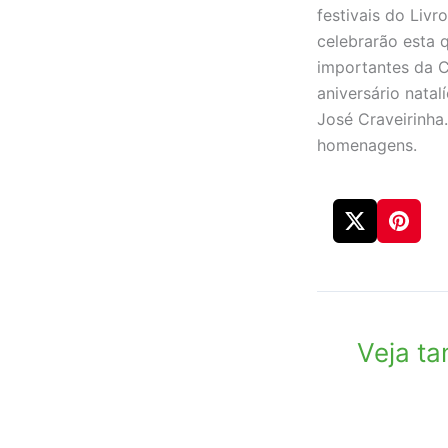
festivais do Livr
celebrarão esta 
importantes da C
aniversário nata
José Craveirinh
homenagens.
Veja t