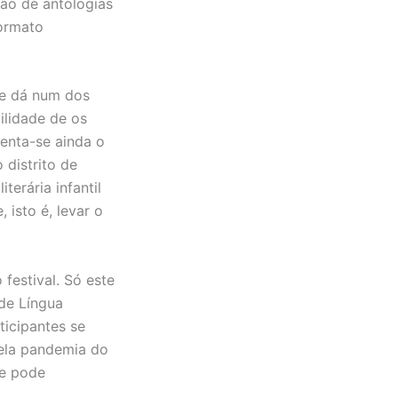
ão de antologias
formato
se dá num dos
ilidade de os
enta-se ainda o
 distrito de
terária infantil
 isto é, levar o
 festival. Só este
de Língua
icipantes se
 pela pandemia do
ue pode