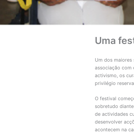
Uma fest
Um dos maiores so
associação com o
activismo, os cu
privilégio reserv
O festival começo
sobretudo diante
de actividades c
desenvolver acçõ
acontecem na cap