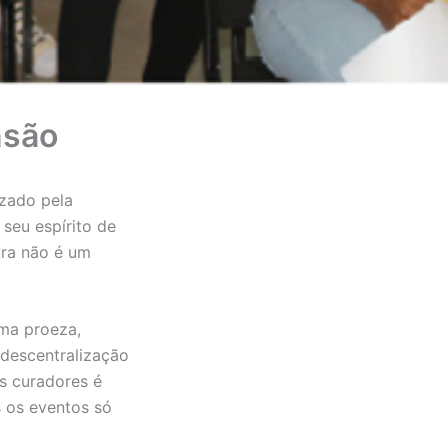
nsão
izado pela
seu espírito de
ura não é um
uma proeza,
 descentralização
os curadores é
s os eventos só