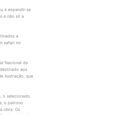
ou a expandir-se
es e não só a
stinados a
m safari no
ue Nacional da
 destinado aos
e ilustração, que
o, o selecionado
a, o patrono
a obra. Os