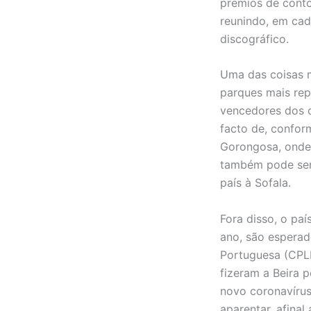
prémios de conto
reunindo, em cad
discográfico.
Uma das coisas m
parques mais rep
vencedores dos 
facto de, confor
Gorongosa, onde e
também pode ser p
país à Sofala.
Fora disso, o paí
ano, são esperad
Portuguesa (CPLP
fizeram a Beira p
novo coronavírus
aparentar, afinal