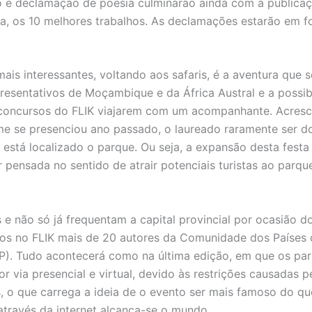
 e declamação de poesia culminarão ainda com a publicaç
a, os 10 melhores trabalhos. As declamações estarão em 
ais interessantes, voltando aos safaris, é a aventura que 
resentativos de Moçambique e da África Austral e a possib
concursos do FLIK viajarem com um acompanhante. Acresc
me se presenciou ano passado, o laureado raramente ser do
stá localizado o parque. Ou seja, a expansão desta festa li
ensada no sentido de atrair potenciais turistas ao parque,
s e não só já frequentam a capital provincial por ocasião do
os no FLIK mais de 20 autores da Comunidade dos Países 
). Tudo acontecerá como na última edição, em que os part
or via presencial e virtual, devido às restrições causadas
, o que carrega a ideia de o evento ser mais famoso do q
 através da internet alcança-se o mundo.