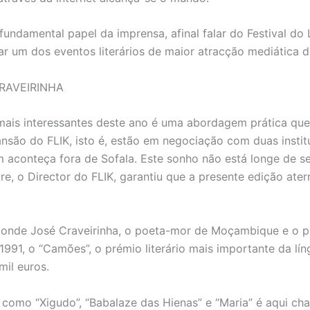
 fundamental papel da imprensa, afinal falar do Festival do L
r um dos eventos literários de maior atracção mediática d
RAVEIRINHA
ais interessantes deste ano é uma abordagem prática que
nsão do FLIK, isto é, estão em negociação com duas instit
m aconteça fora de Sofala. Este sonho não está longe de se
e, o Director do FLIK, garantiu que a presente edição ater
l onde José Craveirinha, o poeta-mor de Moçambique e o p
1991, o “Camões”, o prémio literário mais importante da lí
mil euros.
 como “Xigudo”, “Babalaze das Hienas” e “Maria” é aqui c