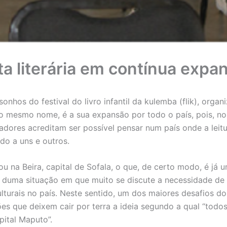
a literária em contínua expa
nhos do festival do livro infantil da kulemba (flik), organ
 mesmo nome, é a sua expansão por todo o país, pois, no 
radores acreditam ser possível pensar num país onde a leit
ado a uns e outros.
u na Beira, capital de Sofala, o que, de certo modo, é já 
 duma situação em que muito se discute a necessidade de
ulturais no país. Neste sentido, um dos maiores desafios d
es que deixem cair por terra a ideia segundo a qual “todo
ital Maputo”.