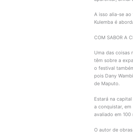
A isso alia-se ao
Kulemba é aborda
COM SABOR A C
Uma das coisas m
têm sobre a expa
o festival també
pois Dany Wambir
de Maputo.
Estará na capita
a conquistar, em 
avaliado em 100 
O autor de obras