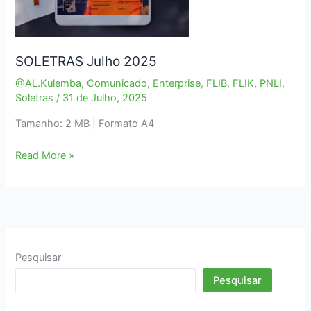
SOLETRAS Julho 2025
@AL.Kulemba
,
Comunicado
,
Enterprise
,
FLIB
,
FLIK
,
PNLI
,
Soletras
/
31 de Julho, 2025
Tamanho: 2 MB | Formato A4
SOLETRAS
Read More »
Julho
2025
Pesquisar
Pesquisar