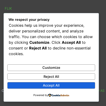
FLIK
FLIB
We respect your privacy
SOLETRAS
Cookies help us improve your experience,
Sarau cultural
deliver personalized content, and analyze
Conversas
traffic. You can choose which cookies to allow
Oficina de leitura
by clicking
Customize
. Click
Accept All
to
consent or
Reject All
to decline non-essential
CONTACTOS
cookies.
Email:
geral@kulemba.org
Celular:
(+258) 83 31 39 117
Customize
Beira, Chaimite - Moçambique
Reject All
Accept All
Copyright © 2026
Associação Kulemba
| design by
MOUZINHO AS
Powered by